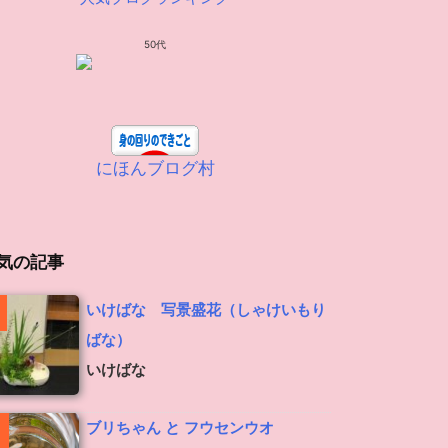
50代
にほんブログ村
気の記事
いけばな 写景盛花（しゃけいもり
ばな）
いけばな
ブリちゃん と フウセンウオ