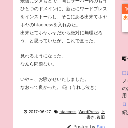
最後にダメもとで、同じサーバー内のもう
ひとつのドメインに、新たにワードプレス
1
をインストールし、そこにある出来てホヤ
ホヤのhtaccessを入れみた。
出来たてホヤホヤだから絶対に無理だろ
う、と思っていたが、これで直った。
見れるようになった。
暗
なんら問題ない。
口
いや～、お騒がせいたしました。
メ
なおって良かった。
（うれし泣き）
の
用
ロ
2017-06-27
htaccess
,
WordPress
,
上
紹
書き
,
復旧
Posted by
Sun