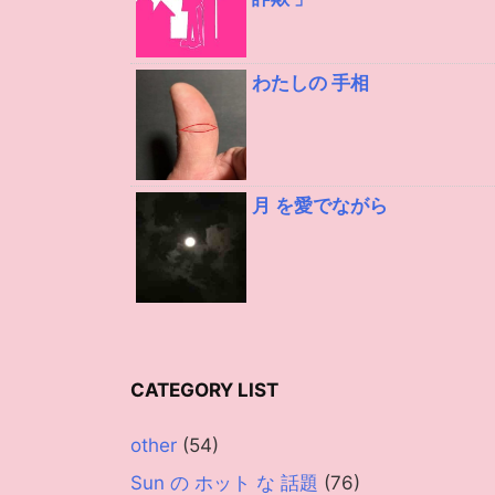
わたしの 手相
月 を愛でながら
CATEGORY LIST
other
(54)
Sun の ホット な 話題
(76)