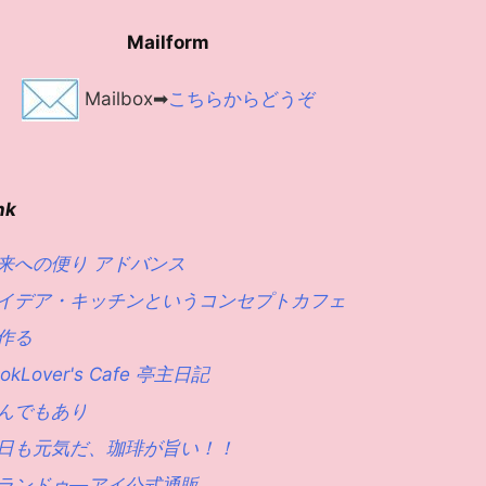
Mailform
Mailbox➡
こちらからどうぞ
nk
来への便り アドバンス
イデア・キッチンというコンセプトカフェ
作る
okLover's Cafe 亭主日記
んでもあり
日も元気だ、珈琲が旨い！！
ランドゥ―アイ公式通販