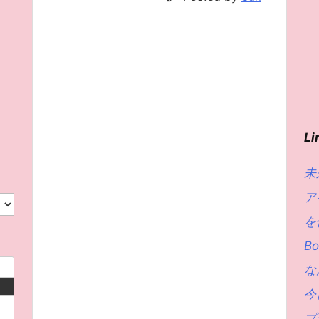
Li
未
ア
を
Bo
な
日
今
プ