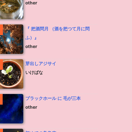
other
『 把酒問月 （酒を把つて月に問
ふ）』
other
芽出しアジサイ
いけばな
ブラックホール に 毛が三本
other