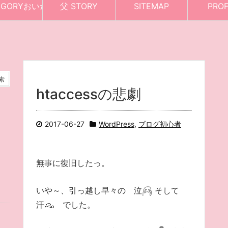
EGORYおいたち
父 STORY
SITEMAP
PROF
htaccessの悲劇
2017-06-27
WordPress
,
ブログ初心者
無事に復旧したっ。
いや～、引っ越し早々の 泣
そして
汗
でした。