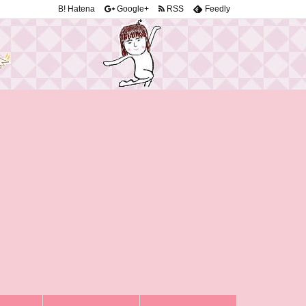
B!
Hatena
Google+
RSS
Feedly