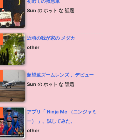
初めての救急車
Sun の ホット な 話題
近頃の我が家の メダカ
other
超望遠ズームレンズ 、デビュー
Sun の ホット な 話題
アプリ「 Ninja Me （ニンジャミ
ー） 」、試してみた。
other