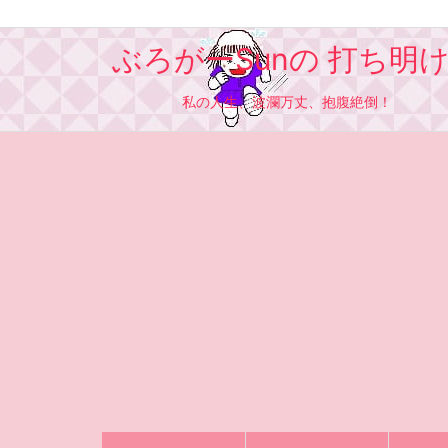
ぶろがーSunの 打ち明
私の人生、波瀾万丈、抱腹絶倒！