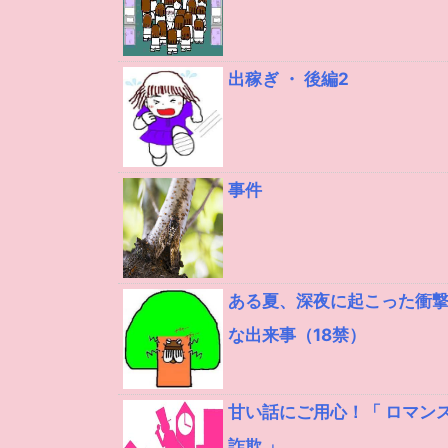
出稼ぎ ・ 後編2
事件
ある夏、深夜に起こった衝
な出来事（18禁）
甘い話にご用心！「 ロマン
詐欺 」