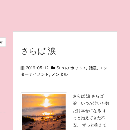
さらば 涙
2019-05-12
Sun の ホット な 話題
,
エン
ターテイメント
,
メンタル
さらば 涙 さらば
涙 いつか泣いた数
だけ幸せになる ず
っと抱えてきた不
安、 ずっと抱えて