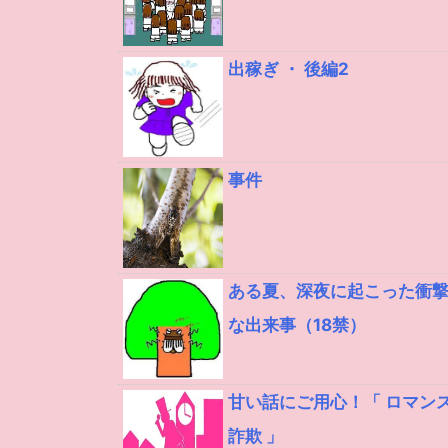
出稼ぎ ・ 後編2
事件
ある夏、深夜に起こった衝
な出来事（18禁）
甘い話にご用心！「 ロマン
詐欺 」