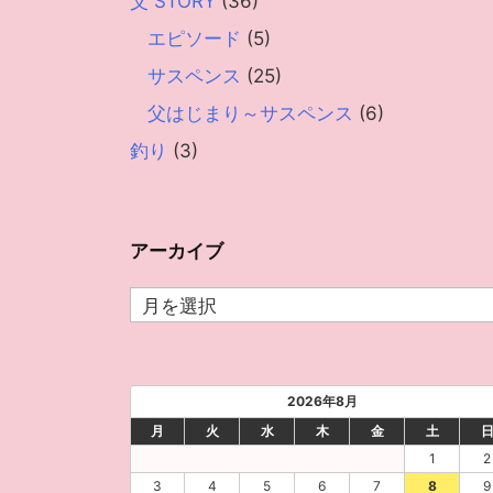
父 STORY
(36)
エピソード
(5)
サスペンス
(25)
父はじまり～サスペンス
(6)
釣り
(3)
アーカイブ
ア
ー
カ
イ
2026年8月
ブ
月
火
水
木
金
土
1
2
3
4
5
6
7
8
9