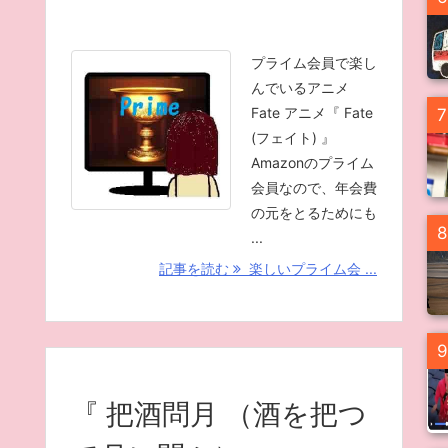
プライム会員で楽し
んでいるアニメ
Fate アニメ『 Fate
7
(フェイト) 』
Amazonのプライム
会員なので、年会費
の元をとるためにも
8
...
記事を読む
楽しいプライム会 ...
9
『 把酒問月 （酒を把つ