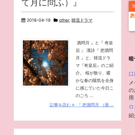
て月に問ふ）』
1
2018-04-19
other
,
韓流ドラマ
酒問月 』と『 奇皇
后 』 漢詩『 把酒問
月 』と、韓流ドラ
暗
マ『奇皇后』のご紹
介。 桜が散り、暖
口
かな春の陽気を全身
メ
に感じていた今日こ
の
のごろ ...
用
記事を読む
『 把酒問月 （酒 ...
ロ
紹