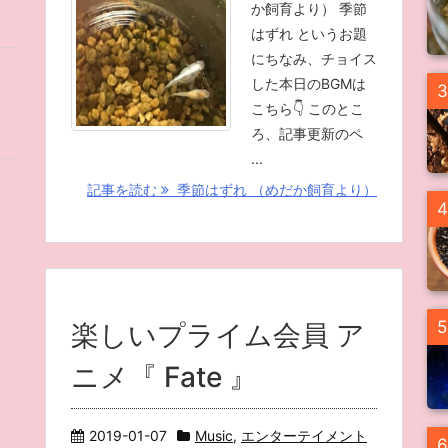
か飼育より） 季節
はずれ というお題
にちなみ、チョイス
した本日のBGMは
3
こちら👇 このとこ
ろ、記事更新のペ
...
記事を読む
季節はずれ （めだか飼育より）
4
5
楽しいプライム会員 ア
ニメ『 Fate 』
2019-01-07
Music
,
エンターテイメント
6