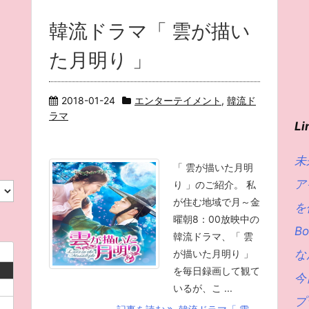
韓流ドラマ「 雲が描い
た月明り 」
2018-01-24
エンターテイメント
,
韓流ド
ラマ
Li
未
「 雲が描いた月明
ア
り 」のご紹介。 私
が住む地域で月～金
を
曜朝8：00放映中の
Bo
韓流ドラマ、「 雲
が描いた月明り 」
な
を毎日録画して観て
日
今
いるが、こ ...
プ