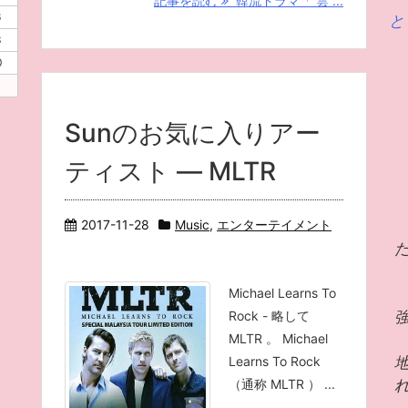
記事を読む
韓流ドラマ「 雲 ...
6
と
3
0
Sunのお気に入りアー
ティスト ― MLTR
2017-11-28
Music
,
エンターテイメント
Michael Learns To
Rock - 略して
MLTR 。 Michael
Learns To Rock
（通称 MLTR ） ...