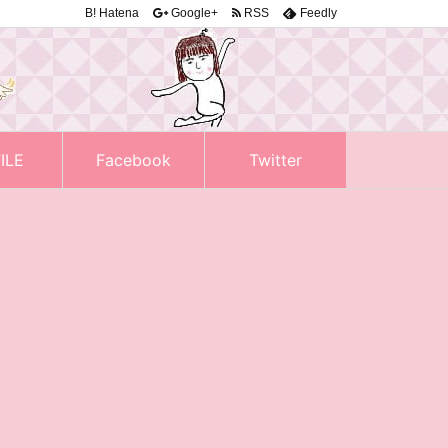
B!
Hatena
Google+
RSS
Feedly
ILE
Facebook
Twitter