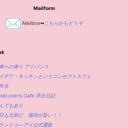
Mailform
Mailbox➡
こちらからどうぞ
nk
来への便り アドバンス
イデア・キッチンというコンセプトカフェ
作る
okLover's Cafe 亭主日記
んでもあり
日も元気だ、珈琲が旨い！！
ランドゥ―アイ公式通販