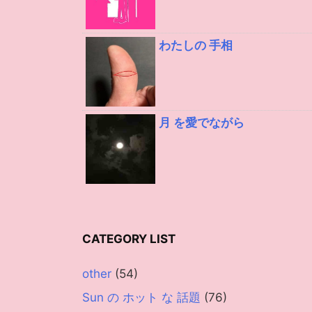
わたしの 手相
月 を愛でながら
CATEGORY LIST
other
(54)
Sun の ホット な 話題
(76)