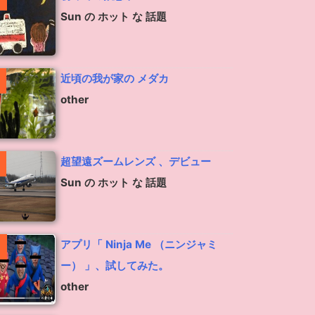
Sun の ホット な 話題
近頃の我が家の メダカ
other
超望遠ズームレンズ 、デビュー
Sun の ホット な 話題
アプリ「 Ninja Me （ニンジャミ
ー） 」、試してみた。
other