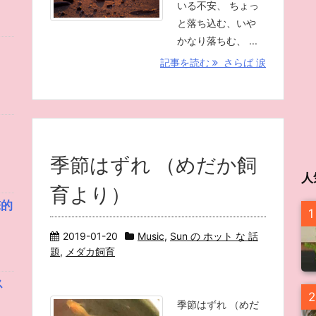
いる不安、 ちょっ
と落ち込む、いや
かなり落ちむ、 ...
記事を読む
さらば 涙
季節はずれ （めだか飼
人
育より）
撃的
1
2019-01-20
Music
,
Sun の ホット な 話
題
,
メダカ飼育
ス
2
季節はずれ （めだ