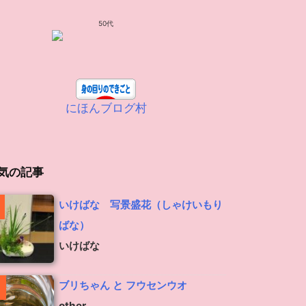
50代
にほんブログ村
気の記事
いけばな 写景盛花（しゃけいもり
ばな）
いけばな
ブリちゃん と フウセンウオ
other