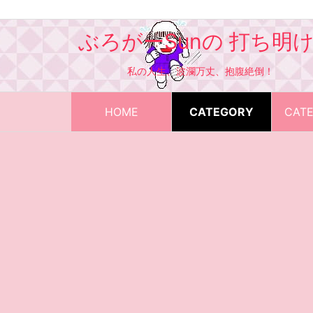
ぶろがーSunの 打ち明
私の人生、波瀾万丈、抱腹絶倒！
HOME
CATEGORY
CAT