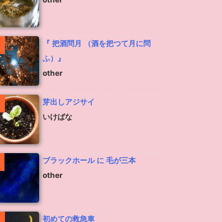
『 把酒問月 （酒を把つて月に問
ふ）』
other
芽出しアジサイ
いけばな
ブラックホール に 毛が三本
other
初めての救急車