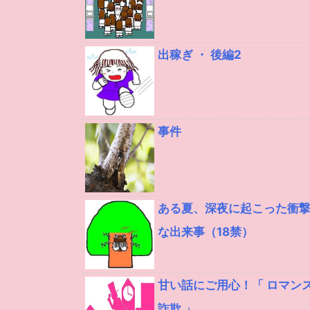
出稼ぎ ・ 後編2
事件
ある夏、深夜に起こった衝
な出来事（18禁）
甘い話にご用心！「 ロマン
詐欺 」