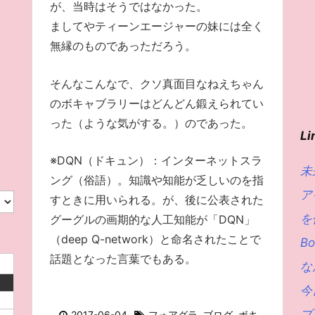
が、当時はそうではなかった。
ましてやティーンエージャーの妹には全く
無縁のものであっただろう。
そんなこんなで、クソ真面目なねえちゃん
のボキャブラリーはどんどん鍛えられてい
った（ような気がする。）のであった。
Li
※DQN（ドキュン）：インターネットスラ
未
ング（俗語）。知識や知能が乏しいのを指
ア
すときに用いられる。が、後に公表された
を
グーグルの画期的な人工知能が「DQN」
（deep Q-network）と命名されたことで
Bo
話題となった言葉でもある。
な
日
今
プ
2017-06-04
フォアグラ
,
ブログ
,
ボキ