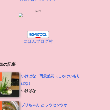
50代
にほんブログ村
気の記事
いけばな 写景盛花（しゃけいもり
ばな）
いけばな
ブリちゃん と フウセンウオ