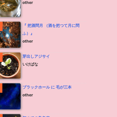
other
『 把酒問月 （酒を把つて月に問
ふ）』
other
芽出しアジサイ
いけばな
ブラックホール に 毛が三本
other