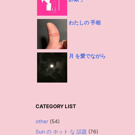
わたしの 手相
月 を愛でながら
CATEGORY LIST
other
(54)
Sun の ホット な 話題
(76)