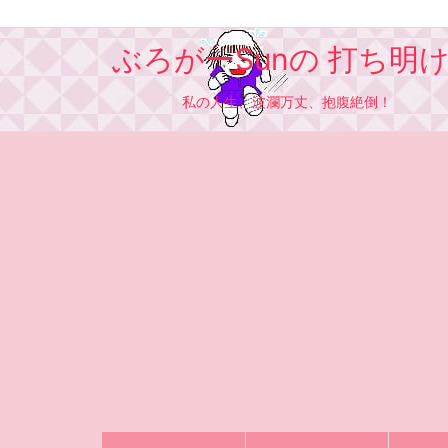
ぶろがーSunの 打ち明
私の人生、波瀾万丈、抱腹絶倒！