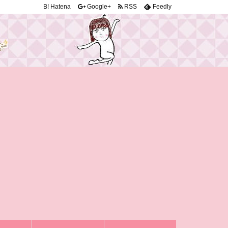
B!
Hatena
Google+
RSS
Feedly