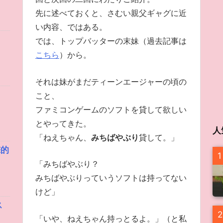
先に述べておくと、さむい親父ギャグに近
い内容、ではある。
では、トップバッターの末妹（過去記事は
こちら
）から。
それは妹がまだティーンエージャーの頃の
こと、
ファミコンゲームのソフトを貸して欲しい
とやってきた。
人
「ねえちゃん、
みちばやぶり
貸して。」
撃的
1
「みちばやぶり？
みちばやぶりっていうソフトは持ってない
けど」
ス
2
「いや、ねえちゃん持っとるよ。」（と私