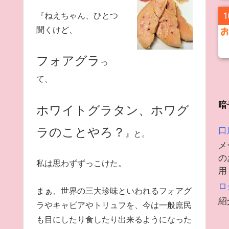
『ねえちゃん、ひとつ
1
聞くけど、
フォアグラ
っ
て、
暗
ホワイトグラタン、ホワグ
ラのことやろ？
口
』と。
メ
の
私は思わずずっこけた。
用
ロ
まぁ、世界の三大珍味といわれるフォアグ
紹
ラやキャビアやトリュフを、今は一般庶民
も目にしたり食したり出来るようになった