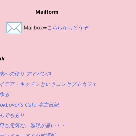
Mailform
Mailbox➡
こちらからどうぞ
nk
来への便り アドバンス
イデア・キッチンというコンセプトカフェ
作る
okLover's Cafe 亭主日記
んでもあり
日も元気だ、珈琲が旨い！！
ランドゥ―アイ公式通販