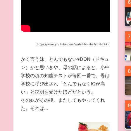
6
7
（https://www.youtube.com/watch?v=rbe1yLH-z2A）
かく言う妹、とんでもない※DQN（ドキュ
ン）かと思いきや、母の話によると、小中
8
学校の頃の知能テストが毎回一番で、母は
学校に呼び出され「とんでもなくIQが高
い」と説明を受けたほどだという。
その妹がその後、またしてもやってくれ
9
た。それは…