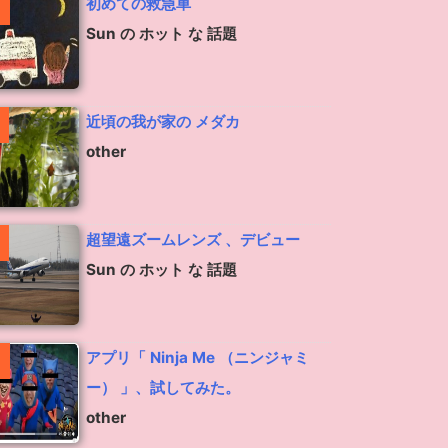
初めての救急車
Sun の ホット な 話題
近頃の我が家の メダカ
other
超望遠ズームレンズ 、デビュー
Sun の ホット な 話題
アプリ「 Ninja Me （ニンジャミ
ー） 」、試してみた。
other