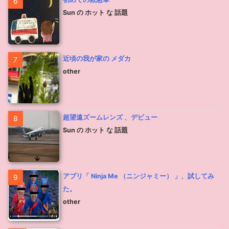
6
Sun の ホット な 話題
近頃の我が家の メダカ
7
other
超望遠ズームレンズ 、デビュー
8
Sun の ホット な 話題
アプリ「 Ninja Me （ニンジャミー） 」、試してみ
9
た。
other