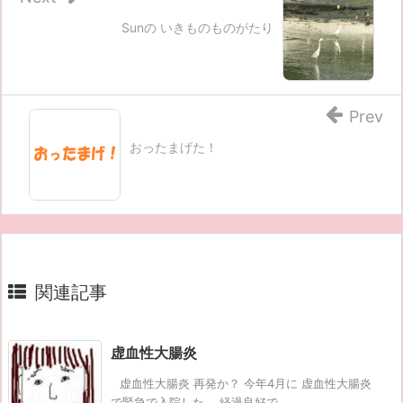
Sunの いきものものがたり
Prev
おったまげた！
関連記事
虚血性大腸炎
虚血性大腸炎 再発か？ 今年4月に 虚血性大腸炎
で緊急で入院した。 経過良好で ...