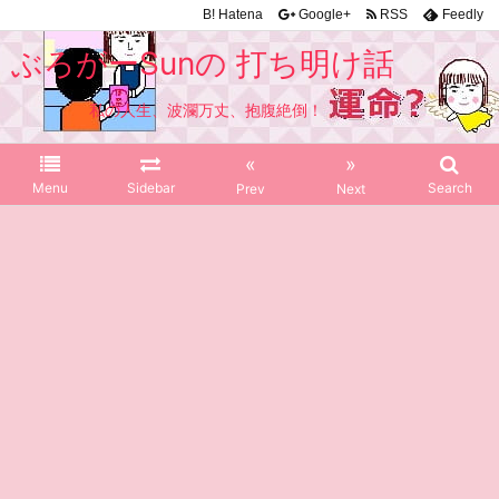
B!
Hatena
Google+
RSS
Feedly
ぶろがーSunの 打ち明け話
私の人生、波瀾万丈、抱腹絶倒！
«
»
Menu
Sidebar
Search
Prev
Next