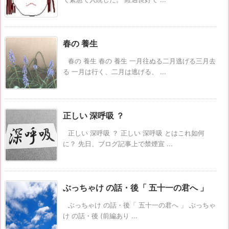
春の 養生
春の 養生 春の 養生 一月往ぬる二月逃げる三月去
る 一月は行く、二月は逃げる、 ...
正しい 深呼吸 ？
正しい 深呼吸 ？ 正しい 深呼吸 とはこれ如何
に？ 先日、ブログ記事上で禁煙宣 ...
ぶっちゃけ の話・後「 五十一の君へ 」
ぶっちゃけ の話・後「 五十一の君へ 」 ぶっちゃ
け の話・後 (前編あり ...