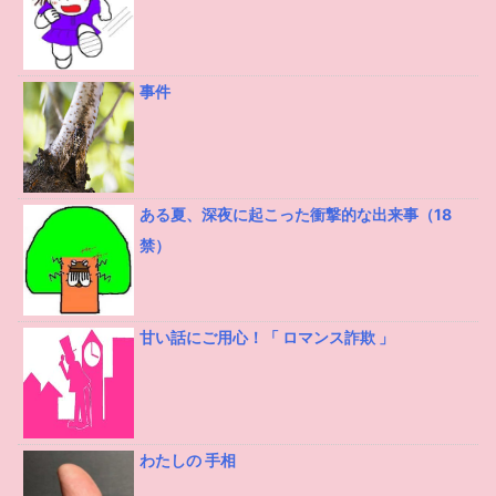
事件
ある夏、深夜に起こった衝撃的な出来事（18
禁）
甘い話にご用心！「 ロマンス詐欺 」
わたしの 手相