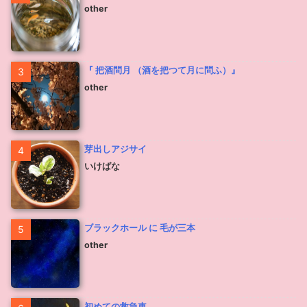
other
『 把酒問月 （酒を把つて月に問ふ）』
3
other
芽出しアジサイ
4
いけばな
ブラックホール に 毛が三本
5
other
初めての救急車