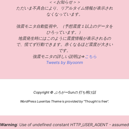
＜＜お知らせ＞＞
ただいま不具合により、リアルタイム情報が表示され
なくなっています。
強震モニタ自動監視中。（予想震度１以上のデータを
ひろっています。）
地震発生時にはこのように震度情報が表示されるの
で、慌てず行動できます。赤くなるほど震度が大きい
です。
強震モニタの詳しい説明は⇒
こちら
Tweets by Biyoonm
Copyright ©
ぶろがーSunの 打ち明け話
WordPress Luxeritas Theme is provided by "
Thought is free
".
Warning
: Use of undefined constant HTTP_USER_AGENT - assumed