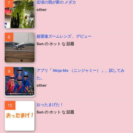
近頃の我が家の メダカ
7
other
超望遠ズームレンズ 、デビュー
8
Sun の ホット な 話題
アプリ「 Ninja Me （ニンジャミー） 」、試してみ
9
た。
other
おったまげた！
10
Sun の ホット な 話題