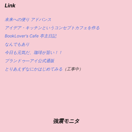
Link
未来への便り アドバンス
アイデア・キッチンというコンセプトカフェを作る
BookLover's Cafe 亭主日記
なんでもあり
今日も元気だ、珈琲が旨い！！
プランドゥ―アイ公式通販
とりあえずなにかはじめてみる
（工事中）
強震モニタ