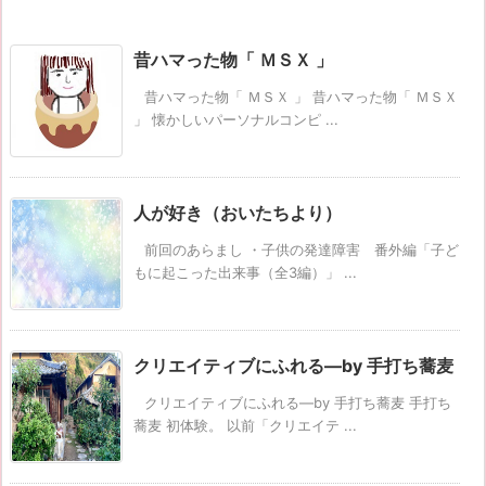
昔ハマった物「 ＭＳＸ 」
昔ハマった物「 ＭＳＸ 」 昔ハマった物「 ＭＳＸ
」 懐かしいパーソナルコンピ ...
人が好き（おいたちより）
前回のあらまし ・子供の発達障害 番外編「子ど
もに起こった出来事（全3編）」 ...
クリエイティブにふれる―by 手打ち蕎麦
クリエイティブにふれる―by 手打ち蕎麦 手打ち
蕎麦 初体験。 以前「クリエイテ ...