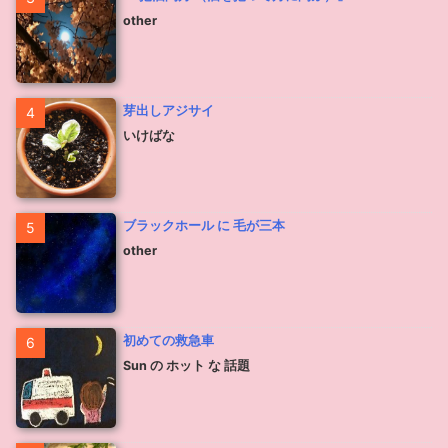
other
芽出しアジサイ
4
いけばな
ブラックホール に 毛が三本
5
other
初めての救急車
6
Sun の ホット な 話題