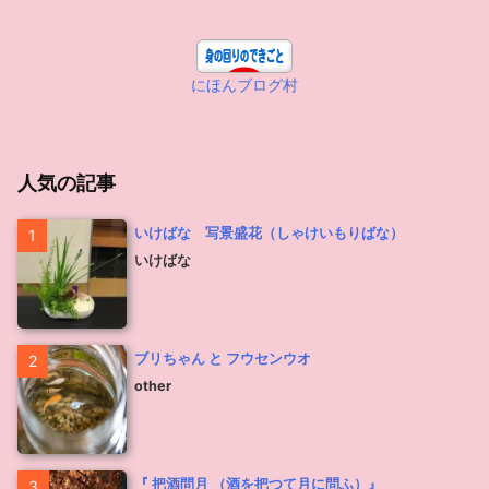
にほんブログ村
人気の記事
いけばな 写景盛花（しゃけいもりばな）
1
いけばな
ブリちゃん と フウセンウオ
2
other
『 把酒問月 （酒を把つて月に問ふ）』
3