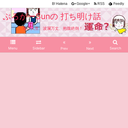
B!
Hatena
Google+
RSS
Feedly
ぶろがーSunの 打ち明け話
私の人生、波瀾万丈、抱腹絶倒！
«
»
Menu
Sidebar
Search
Prev
Next