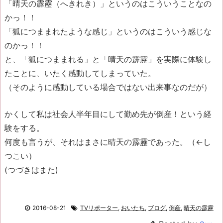
「晴天の霹靂（へきれき）」というのはこういうことなの
かっ！！
「狐につままれたような感じ」というのはこういう感じな
のかっ！！
と、「狐につままれる」と「晴天の霹靂」を実際に体験し
たことに、いたく感動してしまっていた。
（そのように感動している場合ではない出来事なのだが）
かくして私は社会人半年目にして勤め先が倒産！という経
験をする。
何度も言うが、それはまさに晴天の霹靂であった。（←し
つこい）
(つづきはまた)
2016-08-21
TVリポーター
,
おいたち
,
ブログ
,
倒産
,
晴天の霹靂