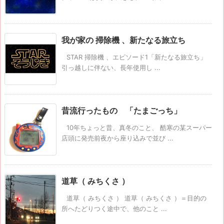
我が家の 掃除機 、新たなる旅立ち
STAR 掃除機 、エピソード1「新たなる旅立ち」
引っ越しに伴ない、長年使用し ...
昔流行ったもの 「たまごっち」
10年ちょっと昔、真冬のこと、 酷寒の某スーパー
店頭に発売前夜から座り込みで並び ...
道草（ みちくさ ）
道草（ みちくさ ） 道草（ みちくさ ）＝目的の
所へたどりつく途中で、他のこと ...