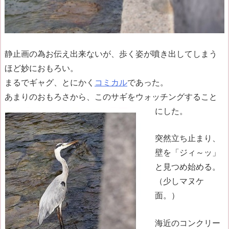
静止画の為お伝え出来ないが、歩く姿が噴き出してしまう
ほど妙におもろい。
まるでギャグ、とにかく
コミカル
であった。
あまりのおもろさから、このサギをウォッチングすること
にした。
突然立ち止まり、
壁を「ジィ～ッ」
と見つめ始める。
（少しマヌケ
面。）
海近のコンクリー