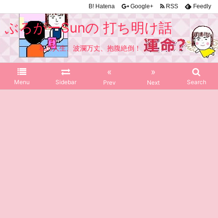
B!
Hatena
Google+
RSS
Feedly
ぶろがーSunの 打ち明け話
私の人生、波瀾万丈、抱腹絶倒！
«
»
Menu
Sidebar
Search
Prev
Next