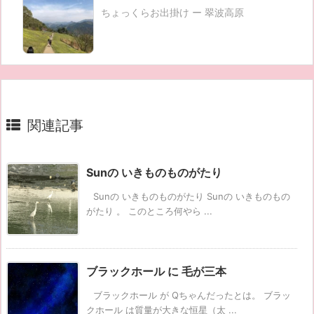
ちょっくらお出掛け ー 翠波高原
関連記事
Sunの いきものものがたり
Sunの いきものものがたり Sunの いきものもの
がたり 。 このところ何やら ...
ブラックホール に 毛が三本
ブラックホール が Qちゃんだったとは。 ブラッ
クホール は質量が大きな恒星（太 ...