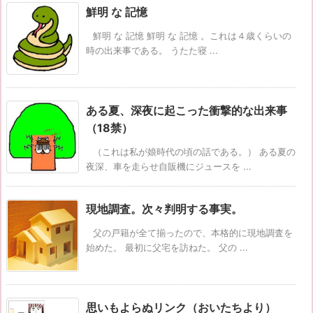
鮮明 な 記憶
鮮明 な 記憶 鮮明 な 記憶 。これは４歳くらいの
時の出来事である。 うたた寝 ...
ある夏、深夜に起こった衝撃的な出来事
（18禁）
（これは私が娘時代の頃の話である。） ある夏の
夜深、車を走らせ自販機にジュースを ...
現地調査。次々判明する事実。
父の戸籍が全て揃ったので、本格的に現地調査を
始めた。 最初に父宅を訪ねた。 父の ...
思いもよらぬリンク（おいたちより）