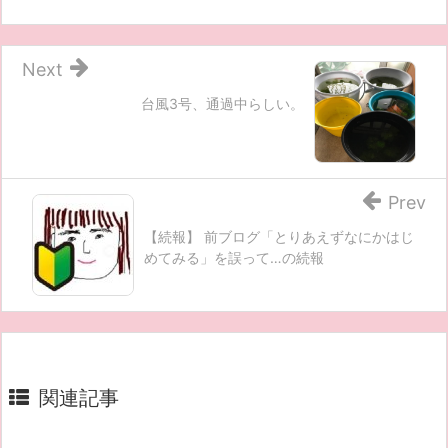
Next
台風3号、通過中らしい。
Prev
【続報】 前ブログ「とりあえずなにかはじ
めてみる」を誤って…の続報
関連記事