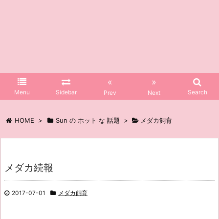
«
»
Menu
Sidebar
Search
Prev
Next
HOME
>
Sun の ホット な 話題
>
メダカ飼育
メダカ続報
2017-07-01
メダカ飼育