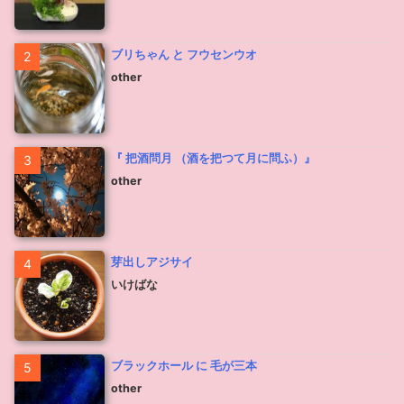
ブリちゃん と フウセンウオ
2
other
『 把酒問月 （酒を把つて月に問ふ）』
3
other
芽出しアジサイ
4
いけばな
ブラックホール に 毛が三本
5
other