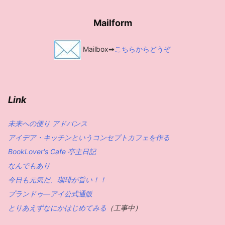
Mailform
Mailbox➡
こちらからどうぞ
Link
未来への便り アドバンス
アイデア・キッチンというコンセプトカフェを作る
BookLover's Cafe 亭主日記
なんでもあり
今日も元気だ、珈琲が旨い！！
プランドゥ―アイ公式通販
とりあえずなにかはじめてみる
（工事中）