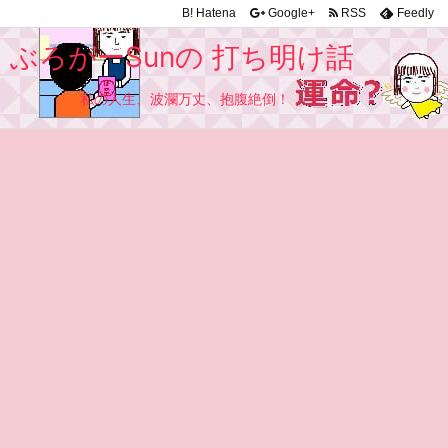
B!
Hatena
Google+
RSS
Feedly
ぶろがーSunの 打ち明け話
私の人生、波瀾万丈、抱腹絶倒！