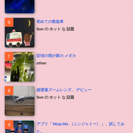
初めての救急車
6
Sun の ホット な 話題
近頃の我が家の メダカ
7
other
超望遠ズームレンズ 、デビュー
8
Sun の ホット な 話題
アプリ「 Ninja Me （ニンジャミー） 」、試してみ
9
た。