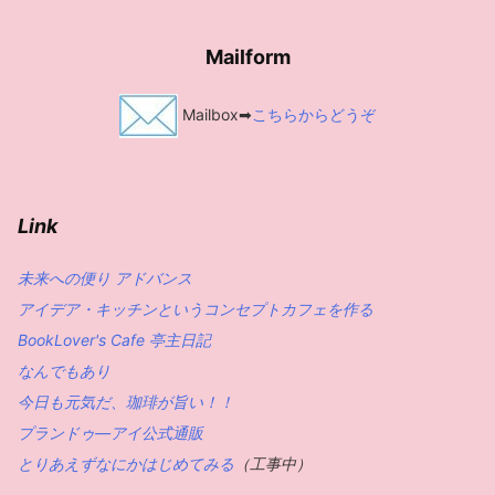
Mailform
Mailbox➡
こちらからどうぞ
Link
未来への便り アドバンス
アイデア・キッチンというコンセプトカフェを作る
BookLover's Cafe 亭主日記
なんでもあり
今日も元気だ、珈琲が旨い！！
プランドゥ―アイ公式通販
とりあえずなにかはじめてみる
（工事中）