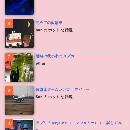
初めての救急車
6
Sun の ホット な 話題
近頃の我が家の メダカ
7
other
超望遠ズームレンズ 、デビュー
8
Sun の ホット な 話題
アプリ「 Ninja Me （ニンジャミー） 」、試してみ
9