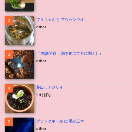
ブリちゃん と フウセンウオ
2
other
『 把酒問月 （酒を把つて月に問ふ）』
3
other
芽出しアジサイ
4
いけばな
ブラックホール に 毛が三本
5
other