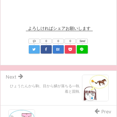
よろしければシェアお願いします
0
0
0
Send
B!
Next
ひょうたんから駒、目から鱗が落ちる―執
着と固執
Prev