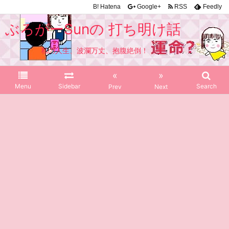
B!
Hatena
Google+
RSS
Feedly
ぶろがーSunの 打ち明け話
私の人生、波瀾万丈、抱腹絶倒！
«
»
Menu
Sidebar
Search
Prev
Next