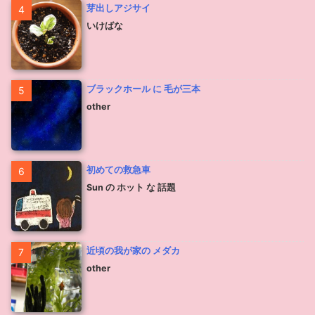
芽出しアジサイ
4
いけばな
ブラックホール に 毛が三本
5
other
初めての救急車
6
Sun の ホット な 話題
近頃の我が家の メダカ
7
other