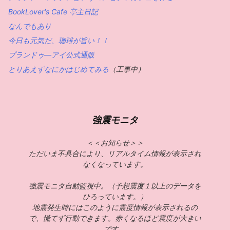
BookLover's Cafe 亭主日記
なんでもあり
今日も元気だ、珈琲が旨い！！
プランドゥ―アイ公式通販
とりあえずなにかはじめてみる
（工事中）
強震モニタ
＜＜お知らせ＞＞
ただいま不具合により、リアルタイム情報が表示され
なくなっています。
強震モニタ自動監視中。（予想震度１以上のデータを
ひろっています。）
地震発生時にはこのように震度情報が表示されるの
で、慌てず行動できます。赤くなるほど震度が大きい
です。