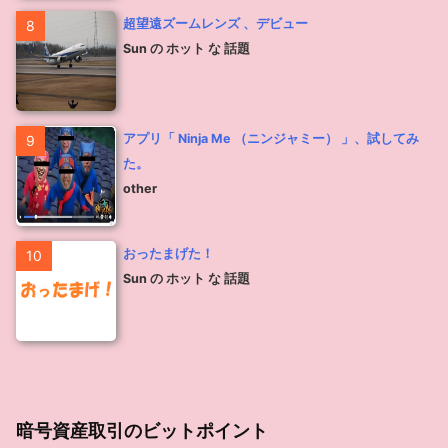
超望遠ズームレンズ 、デビュー
8
Sun の ホット な 話題
アプリ「 Ninja Me （ニンジャミー） 」、試してみ
9
た。
other
おったまげた！
10
Sun の ホット な 話題
暗号資産取引のビットポイント