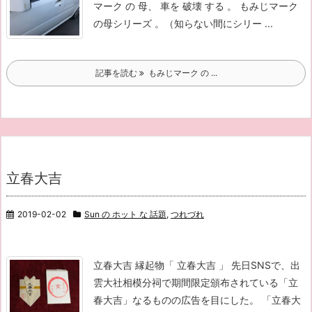
マーク の 母、 車を 破壊 する 。 もみじマーク
の母シリーズ 。（知らない間にシリー ...
記事を読む
もみじマーク の ...
立春大吉
2019-02-02
Sun の ホット な 話題
,
つれづれ
立春大吉 縁起物「 立春大吉 」 先日SNSで、出
雲大社相模分祠で期間限定頒布されている「立
春大吉」なるものの広告を目にした。 「立春大