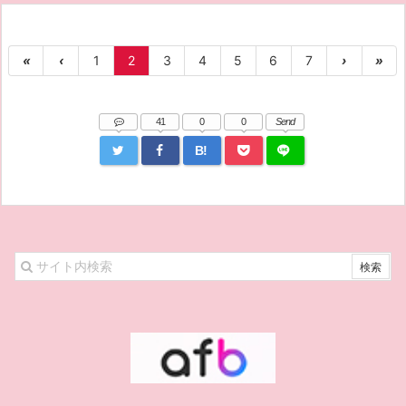
«
‹
1
2
3
4
5
6
7
›
»
41
0
0
Send
B!