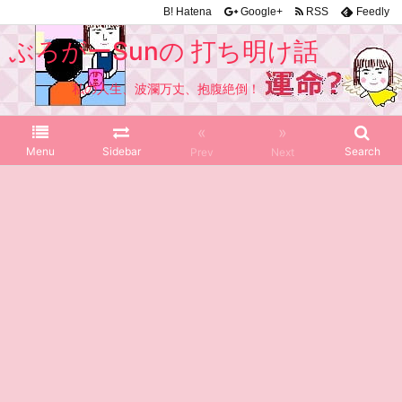
B!
Hatena
Google+
RSS
Feedly
ぶろがーSunの 打ち明け話
私の人生、波瀾万丈、抱腹絶倒！
«
»
Menu
Sidebar
Search
Prev
Next