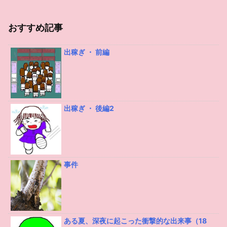
おすすめ記事
出稼ぎ ・ 前編
出稼ぎ ・ 後編2
事件
ある夏、深夜に起こった衝撃的な出来事（18