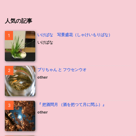
人気の記事
いけばな 写景盛花（しゃけいもりばな）
1
いけばな
ブリちゃん と フウセンウオ
2
other
『 把酒問月 （酒を把つて月に問ふ）』
3
other