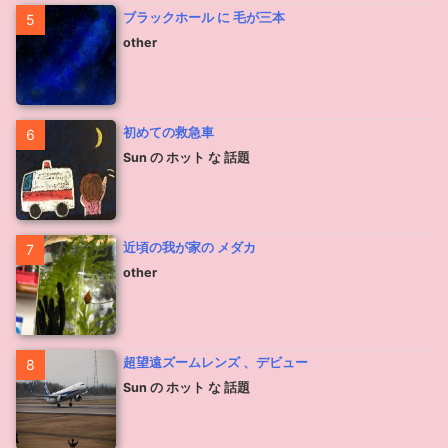
ブラックホール に 毛が三本
5
other
初めての救急車
6
Sun の ホット な 話題
近頃の我が家の メダカ
7
other
超望遠ズームレンズ 、デビュー
8
Sun の ホット な 話題