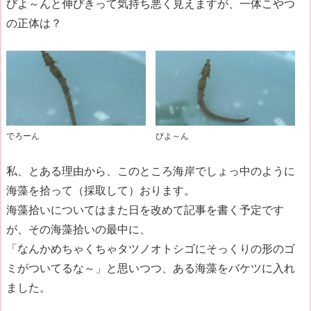
びよ～んと伸びきって気持ち悪く見えますが、一体こやつ
の正体は？
でろーん
びよ～ん
私、とある理由から、このところ海岸でしょっ中のように
海藻を拾って（採取して）おります。
海藻拾いについてはまた日を改めて記事を書く予定です
が、その海藻拾いの最中に、
「なんかめちゃくちゃタツノオトシゴにそっくりの形のゴ
ミがついてるな～」と思いつつ、ある海藻をバケツに入れ
ました。