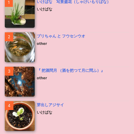
いけばな 写景盛花（しゃけいもりばな）
1
いけばな
ブリちゃん と フウセンウオ
2
other
『 把酒問月 （酒を把つて月に問ふ）』
3
other
芽出しアジサイ
4
いけばな