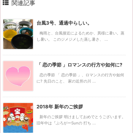
関連記事
台風3号、通過中らしい。
梅雨と、台風接近によるためか、異様に暑い。蒸
し暑い。 このジメジメした蒸し暑さ、 ...
「 恋の季節 」ロマンスの行方や如何に?
恋の季節 「 恋の季節 」、ロマンスの行方や如何
に? 先日のこと、 家の近所の川 ...
2018年 新年のご挨拶
新年のご挨拶 明けましておめでとうございます。
旧年中は『ぶろがーSunの 打ち ...