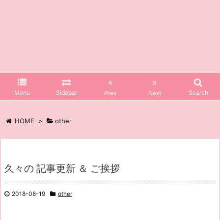
«
»
Menu
Sidebar
Search
Prev
Next
HOME
>
other
久々の 記事更新 ＆ ご挨拶
2018-08-19
other