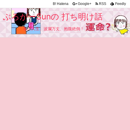
B!
Hatena
Google+
RSS
Feedly
ぶろがーSunの 打ち明け話
私の人生、波瀾万丈、抱腹絶倒！