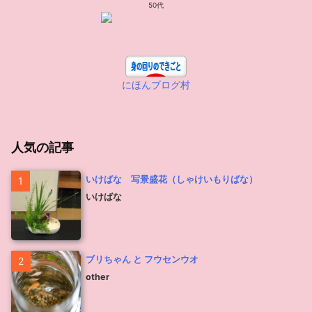
50代
にほんブログ村
人気の記事
いけばな 写景盛花（しゃけいもりばな）
1
いけばな
ブリちゃん と フウセンウオ
2
other