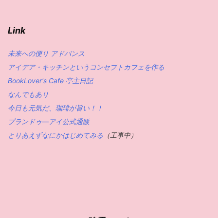
Link
未来への便り アドバンス
アイデア・キッチンというコンセプトカフェを作る
BookLover's Cafe 亭主日記
なんでもあり
今日も元気だ、珈琲が旨い！！
プランドゥ―アイ公式通販
とりあえずなにかはじめてみる
（工事中）