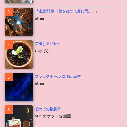
『 把酒問月 （酒を把つて月に問ふ）』
3
other
芽出しアジサイ
4
いけばな
ブラックホール に 毛が三本
5
other
初めての救急車
6
Sun の ホット な 話題