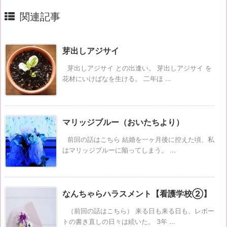
関連記事
芽出しアジサイ
芽出しアジサイ との出逢い。 芽出しアジサイ を
花材にいけばなを生ける。 二年ほ ...
マリッジブルー（おいたちより）
前回の話はこちら 結婚を一ヶ月後に控えた頃、私
はマリッジブルーに陥ってしまう。 ...
なんちゃらハラスメント【看護学校②】
（前回の話はこちら） 来る日も来る日も、レポー
トの書き直しの日々は続いた。 3年 ...