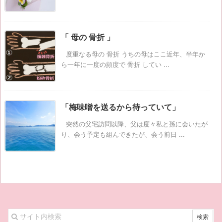
「 母の 骨折 」
度重なる母の 骨折 うちの母はここ近年、半年か
ら一年に一度の頻度で 骨折 してい ...
「梅味噌を送るから待っていて」
突然の父宅訪問以降、父は度々私と孫に会いたが
り、会う予定も組んできたが、会う前日 ...