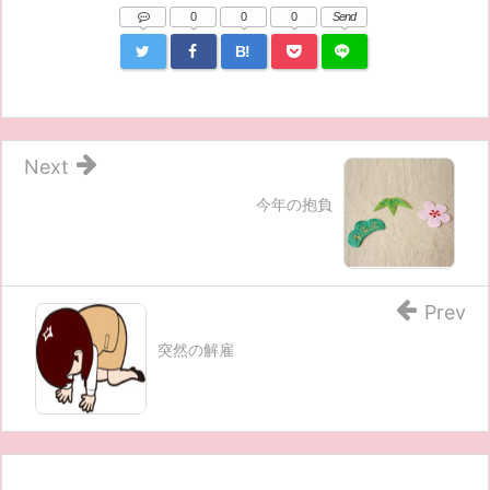
0
0
0
Send
B!
Next
今年の抱負
Prev
突然の解雇