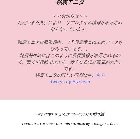
強震モニタ
＜＜お知らせ＞＞
ただいま不具合により、リアルタイム情報が表示され
なくなっています。
強震モニタ自動監視中。（予想震度１以上のデータを
ひろっています。）
地震発生時にはこのように震度情報が表示されるの
で、慌てず行動できます。赤くなるほど震度が大きい
です。
強震モニタの詳しい説明は⇒
こちら
Tweets by Biyoonm
Copyright ©
ぶろがーSunの 打ち明け話
WordPress Luxeritas Theme is provided by "
Thought is free
".