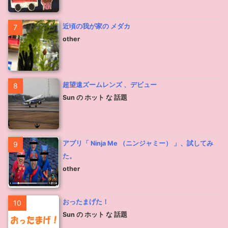
近頃の我が家の メダカ
7
other
超望遠ズームレンズ 、デビュー
8
Sun の ホット な 話題
アプリ「 Ninja Me （ニンジャミー） 」、試してみ
9
た。
other
おったまげた！
10
Sun の ホット な 話題